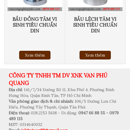
BẦU ĐỒNG TÂM VI
BẦU LỆCH TÂM VI
SINH TIÊU CHUẨN
SINH TIÊU CHUẨN
DIN
DIN
Xem thêm
Xem thêm
CÔNG TY TNHH TM DV XNK VAN PHÚ
QUANG
Địa chỉ:
141/7/34 Đường Số 11, Khu Phố 4, Phường Bình
Hưng Hòa, Quận Bình Tân, TP Hồ Chí Minh
Văn phòng giao dịch & chi nhánh:
106/5 Đường Lưu Chí
Hiếu, Phường Tây Thạnh, Quận Tân Phú
Điện thoại:
028.2253 5618 - Di động:
0947 66 88 55 - 0979
489 115
MST: 0314640032