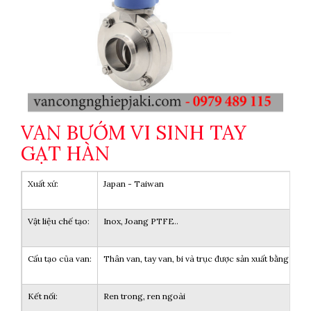
VAN BƯỚM VI SINH TAY
GẠT HÀN
Xuất xứ:
Japan - Taiwan
Vật liệu chế tạo:
Inox, Joang PTFE..
Cấu tạo của van:
Thân van, tay van, bi và trục được sản xuất bằng Inox
Kết nối:
Ren trong, ren ngoài